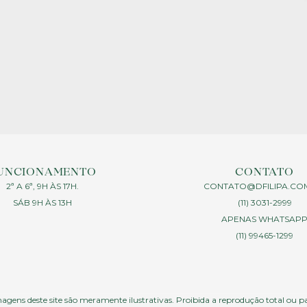
UNCIONAMENTO
CONTATO
2ª A 6ª, 9H ÀS 17H.
CONTATO@DFILIPA.CO
SÁB 9H ÀS 13H
(11) 3031-2999
APENAS WHATSAP
(11) 99465-1299
agens deste site são meramente ilustrativas. Proibida a reprodução total ou p