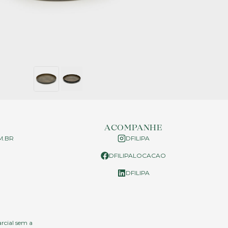
ACOMPANHE
M.BR
DFILIPA
DFILIPALOCACAO
P
DFILIPA
arcial sem a