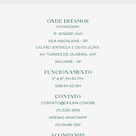
ONDE ESTAMOS
SHOWROOM:
R. WISARD, 540
VILA MADALENA – SP
GALPÃO (ENTREGA E DEVOLUÇÃO):
AV. TORRES DE OLIVEIRA, 407
JAGUARÉ – SP
FUNCIONAMENTO
2ª A 6ª, 9H ÀS 17H.
SÁB 9H ÀS 13H
CONTATO
CONTATO@DFILIPA.COM.BR
(11) 3031-2999
APENAS WHATSAPP
(11) 99465-1299
ACOMPANHE