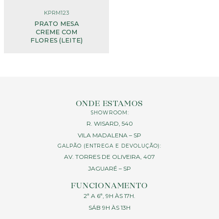
KPRM123
PRATO MESA
CREME COM
FLORES (LEITE)
ONDE ESTAMOS
SHOWROOM:
R. WISARD, 540
VILA MADALENA – SP
GALPÃO (ENTREGA E DEVOLUÇÃO):
AV. TORRES DE OLIVEIRA, 407
JAGUARÉ – SP
FUNCIONAMENTO
2ª A 6ª, 9H ÀS 17H.
SÁB 9H ÀS 13H