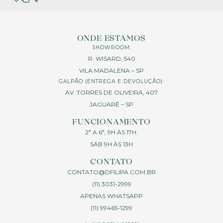
ONDE ESTAMOS
SHOWROOM:
R. WISARD, 540
VILA MADALENA – SP
GALPÃO (ENTREGA E DEVOLUÇÃO):
AV. TORRES DE OLIVEIRA, 407
JAGUARÉ – SP
FUNCIONAMENTO
2ª A 6ª, 9H ÀS 17H.
SÁB 9H ÀS 13H
CONTATO
CONTATO@DFILIPA.COM.BR
(11) 3031-2999
APENAS WHATSAPP
(11) 99465-1299