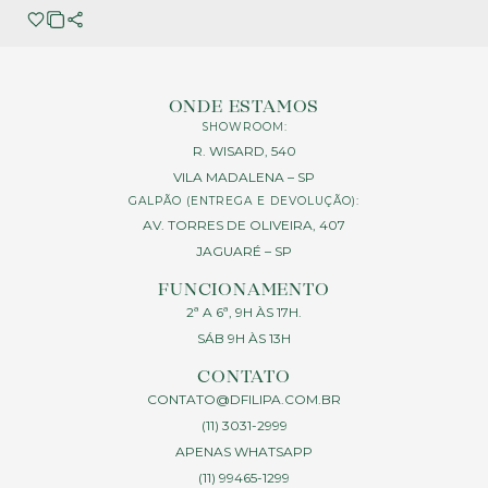
ONDE ESTAMOS
SHOWROOM:
R. WISARD, 540
VILA MADALENA – SP
GALPÃO (ENTREGA E DEVOLUÇÃO):
AV. TORRES DE OLIVEIRA, 407
JAGUARÉ – SP
FUNCIONAMENTO
2ª A 6ª, 9H ÀS 17H.
SÁB 9H ÀS 13H
CONTATO
CONTATO@DFILIPA.COM.BR
(11) 3031-2999
APENAS WHATSAPP
(11) 99465-1299