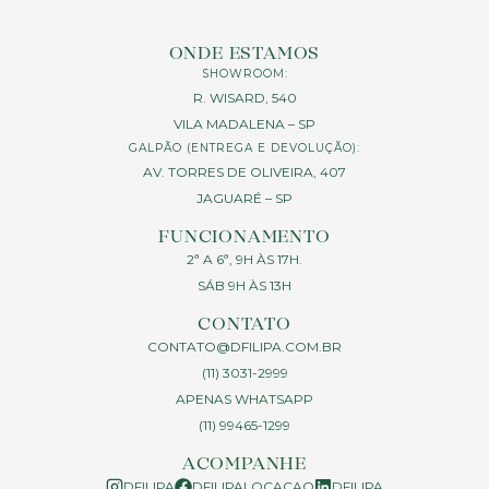
ONDE ESTAMOS
SHOWROOM:
R. WISARD, 540
VILA MADALENA – SP
GALPÃO (ENTREGA E DEVOLUÇÃO):
AV. TORRES DE OLIVEIRA, 407
JAGUARÉ – SP
FUNCIONAMENTO
2ª A 6ª, 9H ÀS 17H.
SÁB 9H ÀS 13H
CONTATO
CONTATO@DFILIPA.COM.BR
(11) 3031-2999
APENAS WHATSAPP
(11) 99465-1299
ACOMPANHE
DFILIPA
DFILIPALOCACAO
DFILIPA