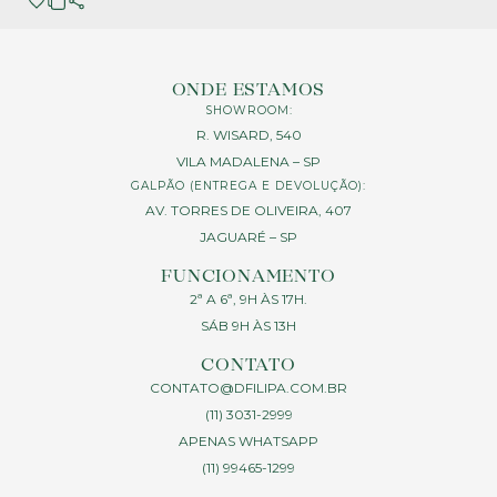
ONDE ESTAMOS
SHOWROOM:
R. WISARD, 540
VILA MADALENA – SP
GALPÃO (ENTREGA E DEVOLUÇÃO):
AV. TORRES DE OLIVEIRA, 407
JAGUARÉ – SP
FUNCIONAMENTO
2ª A 6ª, 9H ÀS 17H.
SÁB 9H ÀS 13H
CONTATO
CONTATO@DFILIPA.COM.BR
(11) 3031-2999
APENAS WHATSAPP
(11) 99465-1299