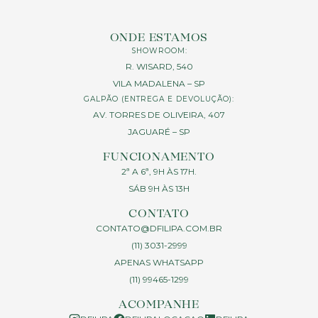
ONDE ESTAMOS
SHOWROOM:
R. WISARD, 540
VILA MADALENA – SP
GALPÃO (ENTREGA E DEVOLUÇÃO):
AV. TORRES DE OLIVEIRA, 407
JAGUARÉ – SP
FUNCIONAMENTO
2ª A 6ª, 9H ÀS 17H.
SÁB 9H ÀS 13H
CONTATO
CONTATO@DFILIPA.COM.BR
(11) 3031-2999
APENAS WHATSAPP
(11) 99465-1299
ACOMPANHE