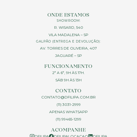
ONDE ESTAMOS
SHOWROOM:
R. WISARD, 540
VILA MADALENA – SP
GALPÃO (ENTREGA E DEVOLUÇÃO):
AV. TORRES DE OLIVEIRA, 407
JAGUARÉ – SP
FUNCIONAMENTO
2ª A 6ª, 9H ÀS 17H.
SÁB 9H ÀS 13H
CONTATO
CONTATO@DFILIPA.COM.BR
(11) 3031-2999
APENAS WHATSAPP
(11) 99465-1299
ACOMPANHE
DFILIPA
DFILIPALOCACAO
DFILIPA