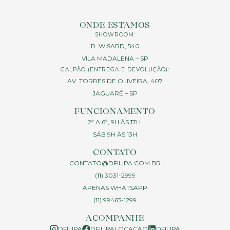
ONDE ESTAMOS
SHOWROOM:
R. WISARD, 540
VILA MADALENA – SP
GALPÃO (ENTREGA E DEVOLUÇÃO):
AV. TORRES DE OLIVEIRA, 407
JAGUARÉ – SP
FUNCIONAMENTO
2ª A 6ª, 9H ÀS 17H.
SÁB 9H ÀS 13H
CONTATO
CONTATO@DFILIPA.COM.BR
(11) 3031-2999
APENAS WHATSAPP
(11) 99465-1299
ACOMPANHE
DFILIPA
DFILIPALOCACAO
DFILIPA