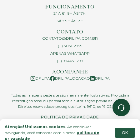
FUNCIONAMENTO
2ª A 6ª, 9H ÀS 17H.
SÁB 9H ÀS 13H
CONTATO
CONTATO@DFILIPA.COM.BR
(11) 3031-2999
APENAS WHATSAPP
(11) 99465-1299
ACOMPANHE
DFILIPA
DFILIPALOCACAO
DFILIPA
Todas as imagens deste site são meramente ilustrativas. Proibida a
reprodução total ou parcial sem a autorização prévia da D.Filipa.
Direitos reservados e protegidos (Lei n. 9610, de 19.02.1998)
POLÍTICA DE PRIVACIDADE
Atenção! Utilizamos cookies.
Ao continuar
OK
navegando, você concorda com a nossa
política de
site feito por
privacidade
.