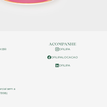
ACOMPANHE
M.BR
DFILIPA
DFILIPALOCACAO
P
DFILIPA
arcial sem a
.1998)