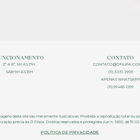
UNCIONAMENTO
CONTATO
2ª A 6ª, 9H ÀS 17H.
CONTATO@DFILIPA.CO
SÁB 9H ÀS 13H
(11) 3031-2999
APENAS WHATSAP
(11) 99465-1299
agens deste site são meramente ilustrativas. Proibida a reprodução total ou p
ização prévia da D.Filipa. Direitos reservados e protegidos (Lei n. 9610, de 19.02
POLÍTICA DE PRIVACIDADE