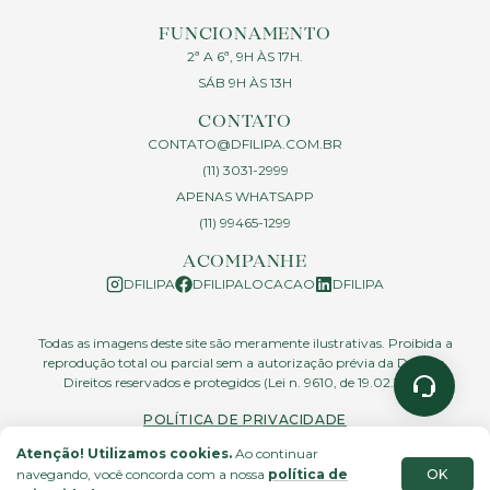
FUNCIONAMENTO
2ª A 6ª, 9H ÀS 17H.
SÁB 9H ÀS 13H
CONTATO
CONTATO@DFILIPA.COM.BR
(11) 3031-2999
APENAS WHATSAPP
(11) 99465-1299
ACOMPANHE
DFILIPA
DFILIPALOCACAO
DFILIPA
Todas as imagens deste site são meramente ilustrativas. Proibida a
reprodução total ou parcial sem a autorização prévia da D.Filipa.
Direitos reservados e protegidos (Lei n. 9610, de 19.02.1998)
POLÍTICA DE PRIVACIDADE
Atenção! Utilizamos cookies.
Ao continuar
OK
navegando, você concorda com a nossa
política de
site feito por