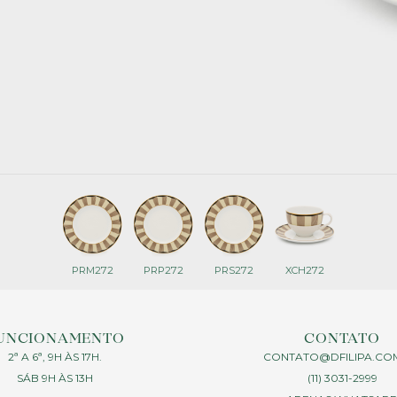
PRM272
PRP272
PRS272
XCH272
UNCIONAMENTO
CONTATO
2ª A 6ª, 9H ÀS 17H.
CONTATO@DFILIPA.CO
SÁB 9H ÀS 13H
(11) 3031-2999