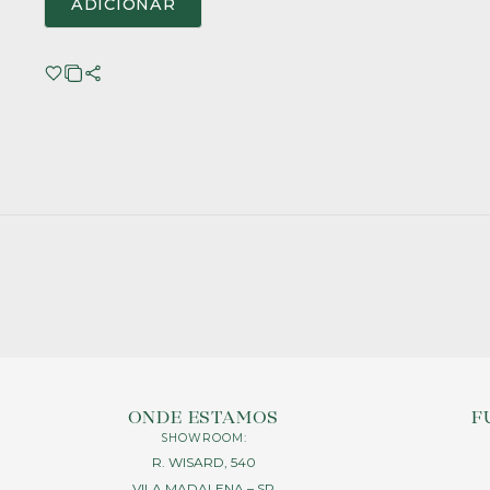
ADICIONAR
ONDE ESTAMOS
F
SHOWROOM:
R. WISARD, 540
VILA MADALENA – SP