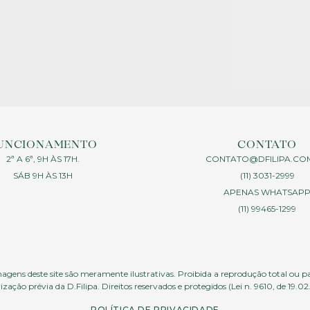
UNCIONAMENTO
CONTATO
2ª A 6ª, 9H ÀS 17H.
CONTATO@DFILIPA.CO
SÁB 9H ÀS 13H
(11) 3031-2999
APENAS WHATSAP
(11) 99465-1299
agens deste site são meramente ilustrativas. Proibida a reprodução total ou p
ização prévia da D.Filipa. Direitos reservados e protegidos (Lei n. 9610, de 19.02
POLÍTICA DE PRIVACIDADE