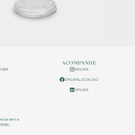
ACOMPANHE
M.BR
DFILIPA
DFILIPALOCACAO
P
DFILIPA
arcial sem a
.1998)