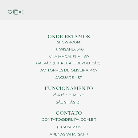
ONDE ESTAMOS
SHOWROOM:
R. WISARD, 540
VILA MADALENA – SP
GALPÃO (ENTREGA E DEVOLUÇÃO):
AV. TORRES DE OLIVEIRA, 407
JAGUARÉ – SP
FUNCIONAMENTO
2ª A 6ª, 9H ÀS 17H.
SÁB 9H ÀS 13H
CONTATO
CONTATO@DFILIPA.COM.BR
(11) 3031-2999
APENAS WHATSAPP