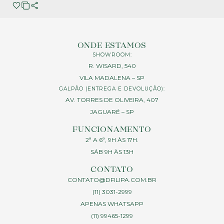
ONDE ESTAMOS
SHOWROOM:
R. WISARD, 540
VILA MADALENA – SP
GALPÃO (ENTREGA E DEVOLUÇÃO):
AV. TORRES DE OLIVEIRA, 407
JAGUARÉ – SP
FUNCIONAMENTO
2ª A 6ª, 9H ÀS 17H.
SÁB 9H ÀS 13H
CONTATO
CONTATO@DFILIPA.COM.BR
(11) 3031-2999
APENAS WHATSAPP
(11) 99465-1299