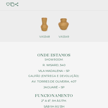
VAS548
VAS549
ONDE ESTAMOS
SHOWROOM:
R. WISARD, 540
VILA MADALENA – SP
GALPÃO (ENTREGA E DEVOLUÇÃO):
AV. TORRES DE OLIVEIRA, 407
JAGUARÉ – SP
FUNCIONAMENTO
2ª A 6ª, 9H ÀS 17H.
SÁB 9H ÀS 13H