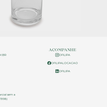
ACOMPANHE
M.BR
DFILIPA
DFILIPALOCACAO
P
DFILIPA
arcial sem a
.1998)