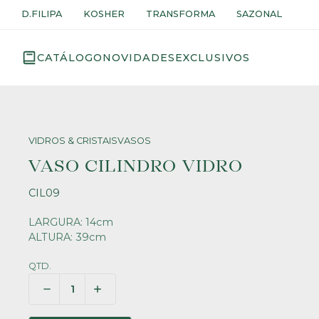
D.FILIPA
KOSHER
TRANSFORMA
SAZONAL
CATÁLOGO
NOVIDADES
EXCLUSIVOS
VIDROS & CRISTAIS
VASOS
VASO CILINDRO VIDRO
CIL09
LARGURA: 14cm
ALTURA: 39cm
QTD.