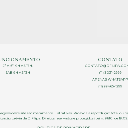
UNCIONAMENTO
CONTATO
2ª A 6ª, 9H ÀS 17H.
CONTATO@DFILIPA.CO
SÁB 9H ÀS 13H
(11) 3031-2999
APENAS WHATSAP
(11) 99465-1299
agens deste site são meramente ilustrativas. Proibida a reprodução total ou p
ização prévia da D.Filipa. Direitos reservados e protegidos (Lei n. 9610, de 19.02
POLÍTICA DE PRIVACIDADE