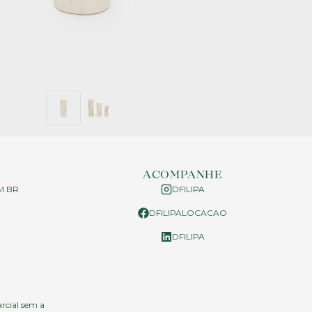
ACOMPANHE
M.BR
DFILIPA
DFILIPALOCACAO
P
DFILIPA
arcial sem a