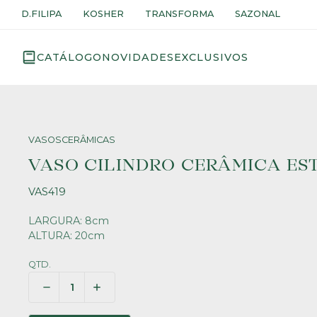
D.FILIPA
KOSHER
TRANSFORMA
SAZONAL
CATÁLOGO
NOVIDADES
EXCLUSIVOS
VASOS
CERÂMICAS
VASO CILINDRO CERÂMICA E
VAS419
LARGURA: 8cm
ALTURA: 20cm
QTD.