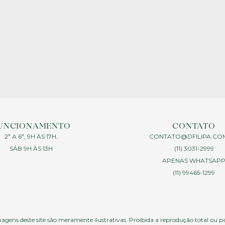
UNCIONAMENTO
CONTATO
2ª A 6ª, 9H ÀS 17H.
CONTATO@DFILIPA.CO
SÁB 9H ÀS 13H
(11) 3031-2999
APENAS WHATSAP
(11) 99465-1299
agens deste site são meramente ilustrativas. Proibida a reprodução total ou p