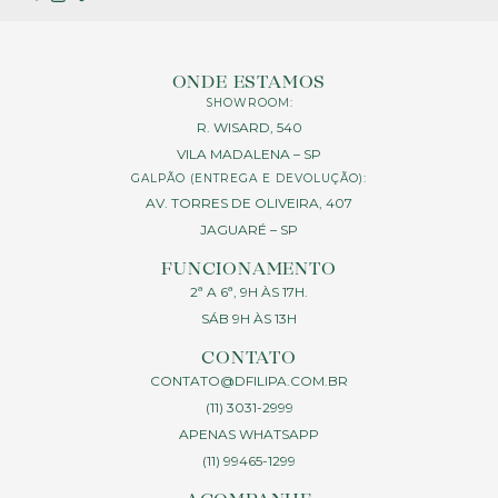
ONDE ESTAMOS
SHOWROOM:
R. WISARD, 540
VILA MADALENA – SP
GALPÃO (ENTREGA E DEVOLUÇÃO):
AV. TORRES DE OLIVEIRA, 407
JAGUARÉ – SP
FUNCIONAMENTO
2ª A 6ª, 9H ÀS 17H.
SÁB 9H ÀS 13H
CONTATO
CONTATO@DFILIPA.COM.BR
(11) 3031-2999
APENAS WHATSAPP
(11) 99465-1299