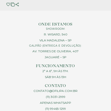
ONDE ESTAMOS
SHOWROOM:
R. WISARD, 540
VILA MADALENA – SP
GALPÃO (ENTREGA E DEVOLUÇÃO):
AV. TORRES DE OLIVEIRA, 407
JAGUARÉ – SP
FUNCIONAMENTO
2ª A 6ª, 9H ÀS 17H.
SÁB 9H ÀS 13H
CONTATO
CONTATO@DFILIPA.COM.BR
(11) 3031-2999
APENAS WHATSAPP
(11) 99465-1299