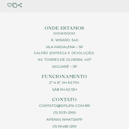
ONDE ESTAMOS
SHOWROOM:
R. WISARD, 540
VILA MADALENA – SP
GALPÃO (ENTREGA E DEVOLUÇÃO):
AV. TORRES DE OLIVEIRA, 407
JAGUARÉ – SP
FUNCIONAMENTO
2ª A 6ª, 9H ÀS 17H.
SÁB 9H ÀS 13H
CONTATO
CONTATO@DFILIPA.COM.BR
(11) 3031-2999
APENAS WHATSAPP
(11) 99465-1299