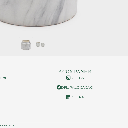
ACOMPANHE
M.BR
DFILIPA
DFILIPALOCACAO
P
DFILIPA
arcial sem a