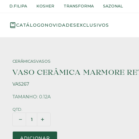
D.FILIPA
KOSHER
TRANSFORMA
SAZONAL
CATÁLOGO
NOVIDADES
EXCLUSIVOS
CERÂMICAS
VASOS
VASO CERÂMICA MARMORE RE
VAS267
TAMANHO: 0.12A
QTD.
ADICIONAR