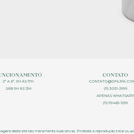
UNCIONAMENTO
CONTATO
2ª A 6ª, 9H ÀS 17H.
CONTATO@DFILIPA.CO
SÁB 9H ÀS 13H
(11) 3031-2999
APENAS WHATSAP
(11) 99465-1299
agens deste site são meramente ilustrativas. Proibida a reprodução total ou p