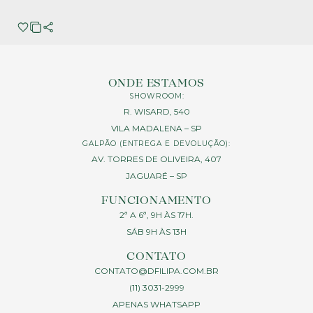
ONDE ESTAMOS
SHOWROOM:
R. WISARD, 540
VILA MADALENA – SP
GALPÃO (ENTREGA E DEVOLUÇÃO):
AV. TORRES DE OLIVEIRA, 407
JAGUARÉ – SP
FUNCIONAMENTO
2ª A 6ª, 9H ÀS 17H.
SÁB 9H ÀS 13H
CONTATO
CONTATO@DFILIPA.COM.BR
(11) 3031-2999
APENAS WHATSAPP