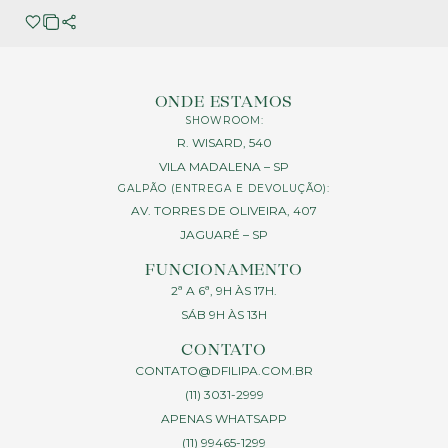
ONDE ESTAMOS
SHOWROOM:
R. WISARD, 540
VILA MADALENA – SP
GALPÃO (ENTREGA E DEVOLUÇÃO):
AV. TORRES DE OLIVEIRA, 407
JAGUARÉ – SP
FUNCIONAMENTO
2ª A 6ª, 9H ÀS 17H.
SÁB 9H ÀS 13H
CONTATO
CONTATO@DFILIPA.COM.BR
(11) 3031-2999
APENAS WHATSAPP
(11) 99465-1299