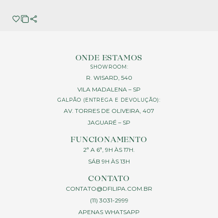
ONDE ESTAMOS
SHOWROOM:
R. WISARD, 540
VILA MADALENA – SP
GALPÃO (ENTREGA E DEVOLUÇÃO):
AV. TORRES DE OLIVEIRA, 407
JAGUARÉ – SP
FUNCIONAMENTO
2ª A 6ª, 9H ÀS 17H.
SÁB 9H ÀS 13H
CONTATO
CONTATO@DFILIPA.COM.BR
(11) 3031-2999
APENAS WHATSAPP