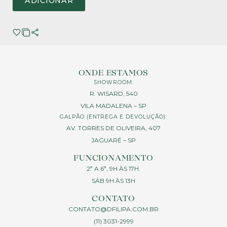
ADICIONAR
ONDE ESTAMOS
SHOWROOM:
R. WISARD, 540
VILA MADALENA – SP
GALPÃO (ENTREGA E DEVOLUÇÃO):
AV. TORRES DE OLIVEIRA, 407
JAGUARÉ – SP
FUNCIONAMENTO
2ª A 6ª, 9H ÀS 17H.
SÁB 9H ÀS 13H
CONTATO
CONTATO@DFILIPA.COM.BR
(11) 3031-2999