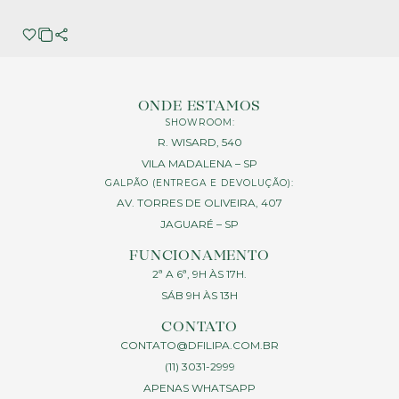
ONDE ESTAMOS
SHOWROOM:
R. WISARD, 540
VILA MADALENA – SP
GALPÃO (ENTREGA E DEVOLUÇÃO):
AV. TORRES DE OLIVEIRA, 407
JAGUARÉ – SP
FUNCIONAMENTO
2ª A 6ª, 9H ÀS 17H.
SÁB 9H ÀS 13H
CONTATO
CONTATO@DFILIPA.COM.BR
(11) 3031-2999
APENAS WHATSAPP