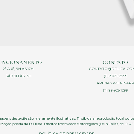
UNCIONAMENTO
CONTATO
2ª A 6ª, 9H ÀS 17H.
CONTATO@DFILIPA.CO
SÁB 9H ÀS 13H
(11) 3031-2999
APENAS WHATSAP
(11) 99465-1299
agens deste site são meramente ilustrativas. Proibida a reprodução total ou p
ização prévia da D.Filipa. Direitos reservados e protegidos (Lei n. 9610, de 19.02
POLÍTICA DE PRIVACIDADE