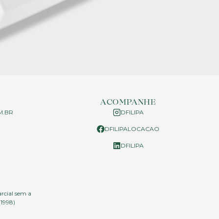
ACOMPANHE
M.BR
DFILIPA
DFILIPALOCACAO
P
DFILIPA
arcial sem a
.1998)