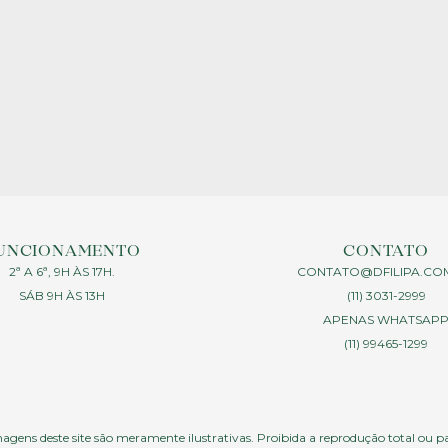
UNCIONAMENTO
CONTATO
2ª A 6ª, 9H ÀS 17H.
CONTATO@DFILIPA.CO
SÁB 9H ÀS 13H
(11) 3031-2999
APENAS WHATSAP
(11) 99465-1299
agens deste site são meramente ilustrativas. Proibida a reprodução total ou p