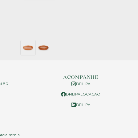
ACOMPANHE
M.BR
DFILIPA
DFILIPALOCACAO
P
DFILIPA
arcial sem a