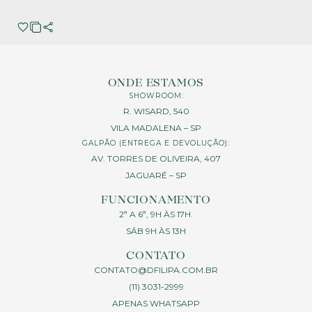
ONDE ESTAMOS
SHOWROOM:
R. WISARD, 540
VILA MADALENA – SP
GALPÃO (ENTREGA E DEVOLUÇÃO):
AV. TORRES DE OLIVEIRA, 407
JAGUARÉ – SP
FUNCIONAMENTO
2ª A 6ª, 9H ÀS 17H.
SÁB 9H ÀS 13H
CONTATO
CONTATO@DFILIPA.COM.BR
(11) 3031-2999
APENAS WHATSAPP