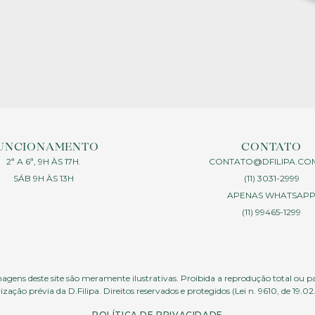
UNCIONAMENTO
CONTATO
2ª A 6ª, 9H ÀS 17H.
CONTATO@DFILIPA.CO
SÁB 9H ÀS 13H
(11) 3031-2999
APENAS WHATSAP
(11) 99465-1299
agens deste site são meramente ilustrativas. Proibida a reprodução total ou p
ização prévia da D.Filipa. Direitos reservados e protegidos (Lei n. 9610, de 19.02
POLÍTICA DE PRIVACIDADE