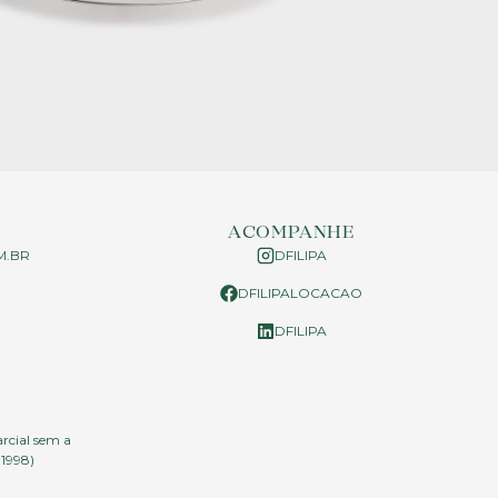
ACOMPANHE
M.BR
DFILIPA
DFILIPALOCACAO
P
DFILIPA
arcial sem a
.1998)