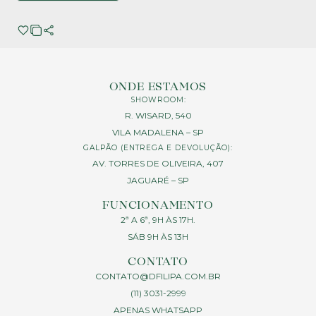
ONDE ESTAMOS
SHOWROOM:
R. WISARD, 540
VILA MADALENA – SP
GALPÃO (ENTREGA E DEVOLUÇÃO):
AV. TORRES DE OLIVEIRA, 407
JAGUARÉ – SP
FUNCIONAMENTO
2ª A 6ª, 9H ÀS 17H.
SÁB 9H ÀS 13H
CONTATO
CONTATO@DFILIPA.COM.BR
(11) 3031-2999
APENAS WHATSAPP