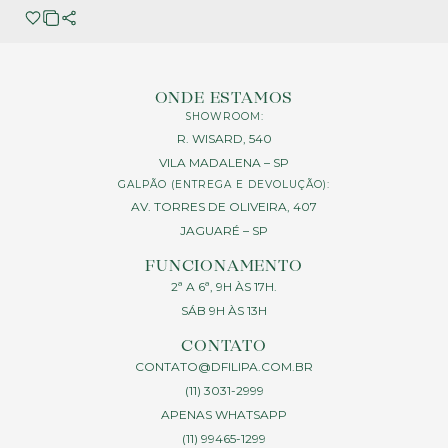
ONDE ESTAMOS
SHOWROOM:
R. WISARD, 540
VILA MADALENA – SP
GALPÃO (ENTREGA E DEVOLUÇÃO):
AV. TORRES DE OLIVEIRA, 407
JAGUARÉ – SP
FUNCIONAMENTO
2ª A 6ª, 9H ÀS 17H.
SÁB 9H ÀS 13H
CONTATO
CONTATO@DFILIPA.COM.BR
(11) 3031-2999
APENAS WHATSAPP
(11) 99465-1299