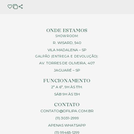
ONDE ESTAMOS
SHOWROOM:
R. WISARD, 540
VILA MADALENA – SP
GALPÃO (ENTREGA E DEVOLUÇÃO):
AV. TORRES DE OLIVEIRA, 407
JAGUARÉ – SP
FUNCIONAMENTO
2ª A 6ª, 9H ÀS 17H.
SÁB 9H ÀS 13H
CONTATO
CONTATO@DFILIPA.COM.BR
(11) 3031-2999
APENAS WHATSAPP
(11) 99465-1299