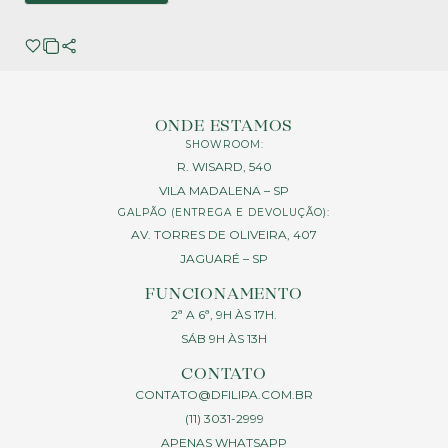
ONDE ESTAMOS
SHOWROOM:
R. WISARD, 540
VILA MADALENA – SP
GALPÃO (ENTREGA E DEVOLUÇÃO):
AV. TORRES DE OLIVEIRA, 407
JAGUARÉ – SP
FUNCIONAMENTO
2ª A 6ª, 9H ÀS 17H.
SÁB 9H ÀS 13H
CONTATO
CONTATO@DFILIPA.COM.BR
(11) 3031-2999
APENAS WHATSAPP