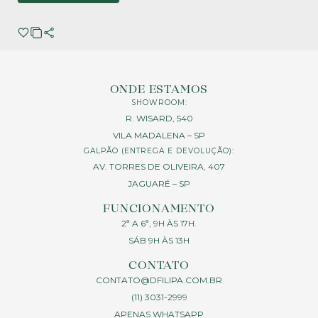
ONDE ESTAMOS
SHOWROOM:
R. WISARD, 540
VILA MADALENA – SP
GALPÃO (ENTREGA E DEVOLUÇÃO):
AV. TORRES DE OLIVEIRA, 407
JAGUARÉ – SP
FUNCIONAMENTO
2ª A 6ª, 9H ÀS 17H.
SÁB 9H ÀS 13H
CONTATO
CONTATO@DFILIPA.COM.BR
(11) 3031-2999
APENAS WHATSAPP