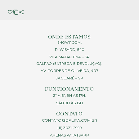
ONDE ESTAMOS
SHOWROOM:
R. WISARD, 540
VILA MADALENA – SP
GALPÃO (ENTREGA E DEVOLUÇÃO):
AV. TORRES DE OLIVEIRA, 407
JAGUARÉ – SP
FUNCIONAMENTO
2ª A 6ª, 9H ÀS 17H.
SÁB 9H ÀS 13H
CONTATO
CONTATO@DFILIPA.COM.BR
(11) 3031-2999
APENAS WHATSAPP