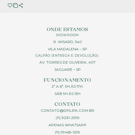
ONDE ESTAMOS
SHOWROOM:
R. WISARD, 540
VILA MADALENA – SP
GALPÃO (ENTREGA E DEVOLUÇÃO):
AV. TORRES DE OLIVEIRA, 407
JAGUARÉ – SP
FUNCIONAMENTO
2ª A 6ª, 9H ÀS 17H.
SÁB 9H ÀS 13H
CONTATO
CONTATO@DFILIPA.COM.BR
(11) 3031-2999
APENAS WHATSAPP
(11) 99465-1299