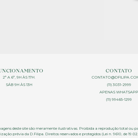
UNCIONAMENTO
CONTATO
2ª A 6ª, 9H ÀS 17H.
CONTATO@DFILIPA.CO
SÁB 9H ÀS 13H
(11) 3031-2999
APENAS WHATSAP
(11) 99465-1299
agens deste site são meramente ilustrativas. Proibida a reprodução total ou p
ização prévia da D.Filipa. Direitos reservados e protegidos (Lei n. 9610, de 19.02