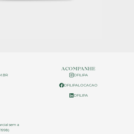
ACOMPANHE
M.BR
DFILIPA
DFILIPALOCACAO
P
DFILIPA
arcial sem a
.1998)