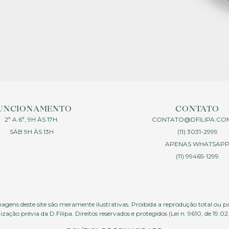
UNCIONAMENTO
CONTATO
2ª A 6ª, 9H ÀS 17H.
CONTATO@DFILIPA.CO
SÁB 9H ÀS 13H
(11) 3031-2999
APENAS WHATSAP
(11) 99465-1299
agens deste site são meramente ilustrativas. Proibida a reprodução total ou p
ização prévia da D.Filipa. Direitos reservados e protegidos (Lei n. 9610, de 19.02