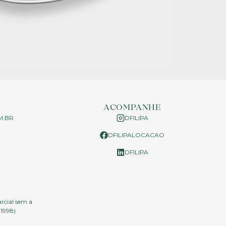
ACOMPANHE
M.BR
DFILIPA
DFILIPALOCACAO
P
DFILIPA
arcial sem a
.1998)