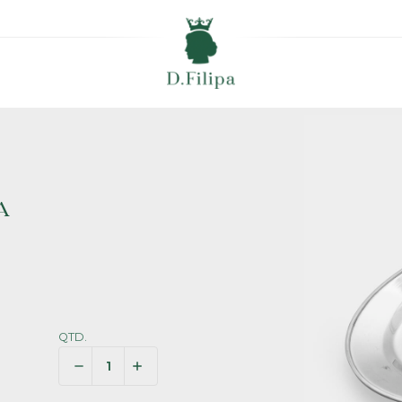
A
QTD.