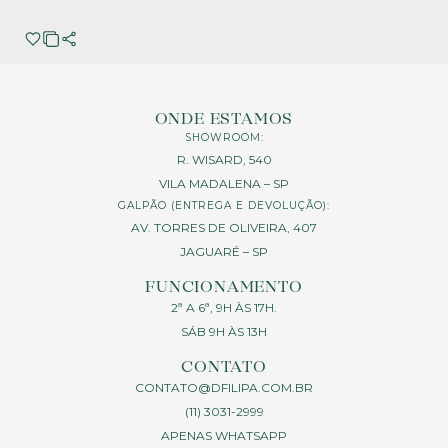
ONDE ESTAMOS
SHOWROOM:
R. WISARD, 540
VILA MADALENA – SP
GALPÃO (ENTREGA E DEVOLUÇÃO):
AV. TORRES DE OLIVEIRA, 407
JAGUARÉ – SP
FUNCIONAMENTO
2ª A 6ª, 9H ÀS 17H.
SÁB 9H ÀS 13H
CONTATO
CONTATO@DFILIPA.COM.BR
(11) 3031-2999
APENAS WHATSAPP