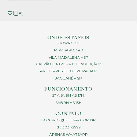
ONDE ESTAMOS
SHOWROOM:
R. WISARD, 540
VILA MADALENA – SP
GALPÃO (ENTREGA E DEVOLUÇÃO):
AV. TORRES DE OLIVEIRA, 407
JAGUARÉ – SP
FUNCIONAMENTO
2ª A 6ª, 9H ÀS 17H.
SÁB 9H ÀS 13H
CONTATO
CONTATO@DFILIPA.COM.BR
(11) 3031-2999
APENAS WHATSAPP