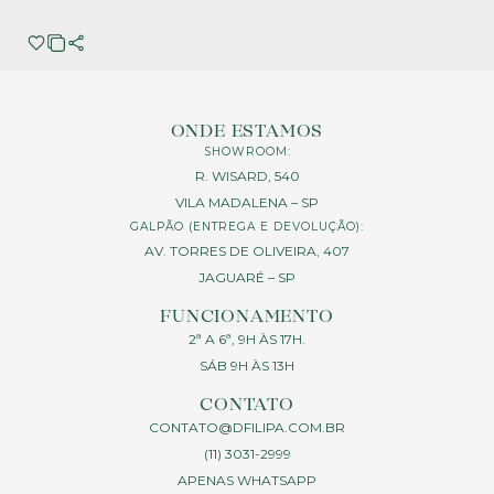
ONDE ESTAMOS
SHOWROOM:
R. WISARD, 540
VILA MADALENA – SP
GALPÃO (ENTREGA E DEVOLUÇÃO):
AV. TORRES DE OLIVEIRA, 407
JAGUARÉ – SP
FUNCIONAMENTO
2ª A 6ª, 9H ÀS 17H.
SÁB 9H ÀS 13H
CONTATO
CONTATO@DFILIPA.COM.BR
(11) 3031-2999
APENAS WHATSAPP