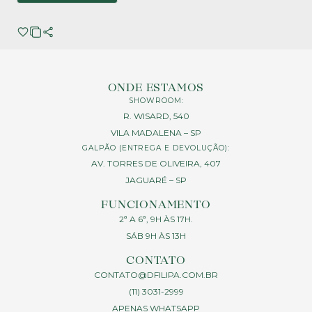
ONDE ESTAMOS
SHOWROOM:
R. WISARD, 540
VILA MADALENA – SP
GALPÃO (ENTREGA E DEVOLUÇÃO):
AV. TORRES DE OLIVEIRA, 407
JAGUARÉ – SP
FUNCIONAMENTO
2ª A 6ª, 9H ÀS 17H.
SÁB 9H ÀS 13H
CONTATO
CONTATO@DFILIPA.COM.BR
(11) 3031-2999
APENAS WHATSAPP