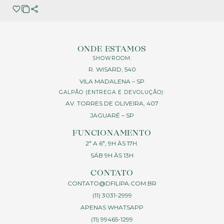
ONDE ESTAMOS
SHOWROOM:
R. WISARD, 540
VILA MADALENA – SP
GALPÃO (ENTREGA E DEVOLUÇÃO):
AV. TORRES DE OLIVEIRA, 407
JAGUARÉ – SP
FUNCIONAMENTO
2ª A 6ª, 9H ÀS 17H.
SÁB 9H ÀS 13H
CONTATO
CONTATO@DFILIPA.COM.BR
(11) 3031-2999
APENAS WHATSAPP
(11) 99465-1299