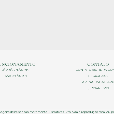
UNCIONAMENTO
CONTATO
2ª A 6ª, 9H ÀS 17H.
CONTATO@DFILIPA.CO
SÁB 9H ÀS 13H
(11) 3031-2999
APENAS WHATSAP
(11) 99465-1299
agens deste site são meramente ilustrativas. Proibida a reprodução total ou p