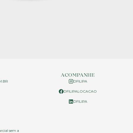
ACOMPANHE
M.BR
DFILIPA
DFILIPALOCACAO
P
DFILIPA
arcial sem a