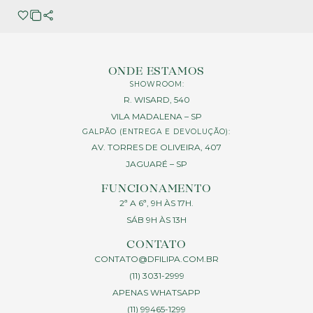
ONDE ESTAMOS
SHOWROOM:
R. WISARD, 540
VILA MADALENA – SP
GALPÃO (ENTREGA E DEVOLUÇÃO):
AV. TORRES DE OLIVEIRA, 407
JAGUARÉ – SP
FUNCIONAMENTO
2ª A 6ª, 9H ÀS 17H.
SÁB 9H ÀS 13H
CONTATO
CONTATO@DFILIPA.COM.BR
(11) 3031-2999
APENAS WHATSAPP
(11) 99465-1299