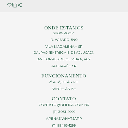
ONDE ESTAMOS
SHOWROOM:
R. WISARD, 540
VILA MADALENA – SP
GALPÃO (ENTREGA E DEVOLUÇÃO):
AV. TORRES DE OLIVEIRA, 407
JAGUARÉ – SP
FUNCIONAMENTO
2ª A 6ª, 9H ÀS 17H.
SÁB 9H ÀS 13H
CONTATO
CONTATO@DFILIPA.COM.BR
(11) 3031-2999
APENAS WHATSAPP
(11) 99465-1299